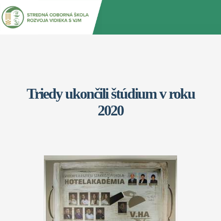
Jump
Back
to
to
navigation
top
Triedy ukončili štúdium v roku
2020