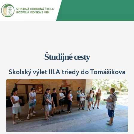
Jump
Back
to
to
navigation
top
Študijné cesty
Školský výlet III.A triedy do Tomášikova