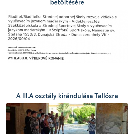
betöltésére
A III.A osztály kirándulása Tallósra