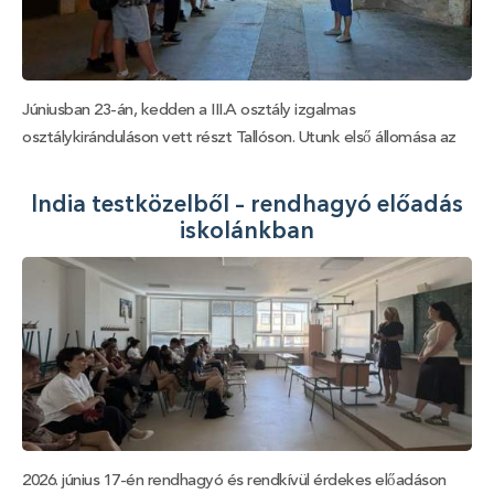
Júniusban 23-án, kedden a III.A osztály izgalmas
osztálykiránduláson vett részt Tallóson. Utunk első állomása az
Esterházy-kastély volt, ahol Štiavnicky Márta tanító néni
vezetésével betekinthettünk a kastély múltjába. Sok érdekes
India testközelből – rendhagyó előadás
információt hallottunk a kastély történetéről, az egykori lakóiról
iskolánkban
és a környék történelmi eseményeiről, láthattuk a
kastélyparkban lakó pávát és megcsodálhattuk az egyedi
terebélyes gingko biloba fát. A kastély restaurált termei és
különleges hangulata, a márvány és Esterházy-parketta elemek,
fotók, festmények és az érdekes információk mindannyiunkat
lenyűgöztek. Ezt követően a Levandéria levendulásba
látogattunk el, ahol megismerkedtünk egy családi vállalkozás
mindennapjaival. Megtudtuk, hogyan termesztik a levendulát,
milyen termékeket készítenek belőle, és mennyi munka
2026. június 17-én rendhagyó és rendkívül érdekes előadáson