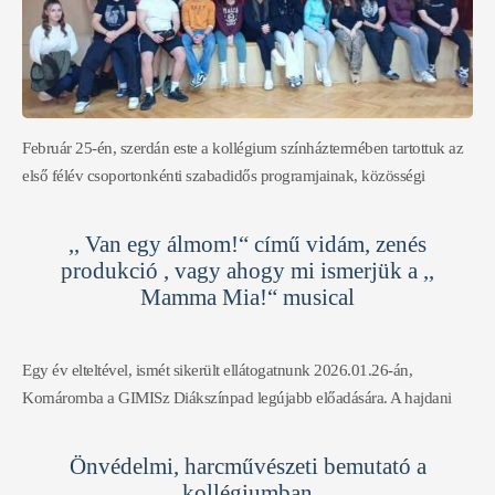
humoros est volt, amely bizonyította, hogy Márai életműve, nemcsak
olvasva, hanem élőszóban, közösségben átélve is maradandó élmény
lehet. Diákjaink egy nagyon tartalmas est részesei lehettek, amit
ezúton is nagyon köszönünk!
Február 25-én, szerdán este a kollégium színháztermében tartottuk az
első félév csoportonkénti szabadidős programjainak, közösségi
tevékenységeinek értékelését, majd a február 12-én megrendezett,
immár hagyományossá vált kollégiumi szintű kvízjáték győzteseinek
,, Van egy álmom!“ című vidám, zenés
gratuláltunk. Az est hátralévő részében az idén érettségiző 19
produkció , vagy ahogy mi ismerjük a ,,
kollégista búcsúztatására került sor és egyben sok sikert kívántunk a
Mamma Mia!“ musical
rájuk váró érettségi vizsgákhoz.
Egy év elteltével, ismét sikerült ellátogatnunk 2026.01.26-án,
Komáromba a GIMISz Diákszínpad legújabb előadására. A hajdani
West End-musical és a 2008-as évi filmváltozat története
mindannyiunk számára közismert volt. A világszerte ismert svéd
Önvédelmi, harcművészeti bemutató a
ABBA együttes slágerei biztosították a zenei élményt és a fiatal csapat
kollégiumban