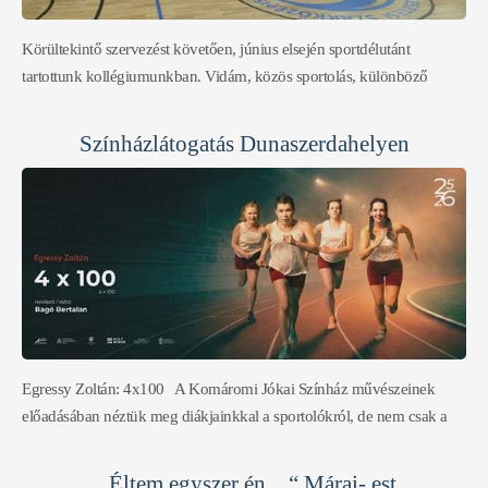
Körültekintő szervezést követően, június elsején sportdélutánt
tartottunk kollégiumunkban. Vidám, közös sportolás, különböző
csapatjátékok várták diákjainkat az iskola tornatermében, majd az est
befejezéseként, kötélhúzásra került sor a csapatok között. Nagy sikere
Színházlátogatás Dunaszerdahelyen
volt az eseménynek, a nevetés és a jókedv jellemezte a együttlétet. A
nap zárásaként a résztvevők elfogyasztották a ,,második‘‘ vacsorájukat
és a finom süteményeket. Köszönjük az együttlétet, köszönjük
Mikovics Ivánnak a segítségét a szervezésben, köszönjük a csapatok
tagjainak közreműködését, a kollégium diákjainak, hogy közösen
szurkoltak és tették emlékezetessé ezt az estét!
Egressy Zoltán: 4x100 A Komáromi Jókai Színház művészeinek
előadásában néztük meg diákjainkkal a sportolókról, de nem csak a
sportról szóló, Egressy Zoltán: 4x100 című színpadi játékát. Gyorsan
pörgő események mutatták meg, hogy a szakmai és magánéleti
,, Éltem egyszer én…“ Márai- est