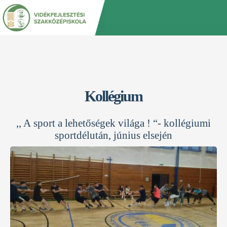
Jump
Back
to
to
navigation
top
Kollégium
,, A sport a lehetőségek világa ! “- kollégiumi
sportdélután, június elsején