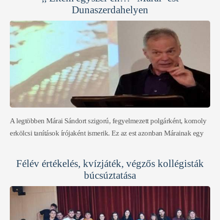
konfliktusokon keresztül, hogy vezet az út az áhított cél, azaz az
Dunaszerdahelyen
olimpiai részvétel eléréséhez. Érdekes és sokatmondó előadás volt, jó
volt megnézni!
A legtöbben Márai Sándort szigorú, fegyelmezett polgárként, komoly
erkölcsi tanítások írójaként ismerik. Ez az est azonban Márainak egy
másik arcát mutatta meg. Az életet élvező, a jó borokat és a finom
ételeket kedvelő, fanyar humorú emberét. Mészáros Tibor,
Félév értékelés, kvízjáték, végzős kollégisták
irodalomtörténész, a Márai hagyaték gondozója, olyan információkat
búcsúztatása
osztott meg velünk, amelyek rávilágítottak az író emberi oldalára,
esendőségére és zsenialitására. Hirtling István, színművész
tolmácsolásában pedig a Márai-szövegek életre keltek. Az est célja az
volt,hogy közelebb hozza Márait a mai emberhez. Egy méltóságteljes,