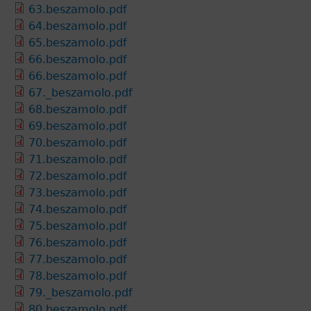
63.beszamolo.pdf
64.beszamolo.pdf
65.beszamolo.pdf
66.beszamolo.pdf
66.beszamolo.pdf
67._beszamolo.pdf
68.beszamolo.pdf
69.beszamolo.pdf
70.beszamolo.pdf
71.beszamolo.pdf
72.beszamolo.pdf
73.beszamolo.pdf
74.beszamolo.pdf
75.beszamolo.pdf
76.beszamolo.pdf
77.beszamolo.pdf
78.beszamolo.pdf
79._beszamolo.pdf
80.beszamolo.pdf