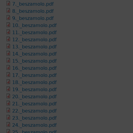
7._beszamolo.pdf
8._beszamolo.pdf
9._beszamolo.pdf
10._beszamolo.pdf
11._beszamolo.pdf
12._beszamolo.pdf
13._beszamolo.pdf
14._beszamolo.pdf
15._beszamolo.pdf
16._beszamolo.pdf
17._beszamolo.pdf
18._beszamolo.pdf
19._beszamolo.pdf
20._beszamolo.pdf
21._beszamolo.pdf
22._beszamolo.pdf
23._beszamolo.pdf
24._beszamolo.pdf
25._beszamolo.pdf