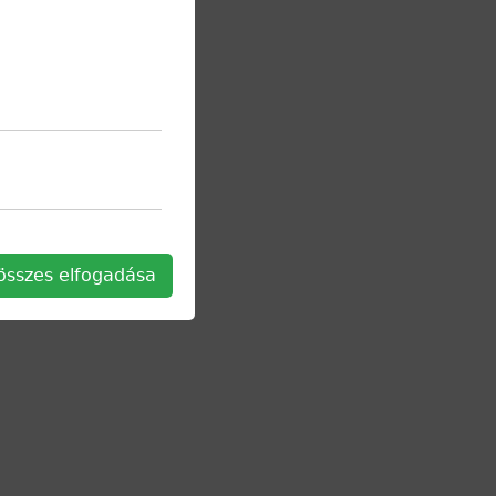
összes elfogadása