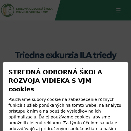
Jump
Back
to
to
navigation
top
Triedna exkurzia II.A triedy
STREDNÁ ODBORNÁ ŠKOLA
Dňa 19. júna 2023
ROZVOJA VIDIEKA S VJM
žiaci 2. A triedy sa
cookies
vybrali na triednu
exkurziu do Győru.
Používame súbory cookie na zabezpečenie rôznych
Deň začali na
funkcií služieb ponúkaných na tomto webe, na analýzu
prístupu k nim a na použitie výsledkov na ich
paintbalovom
optimalizáciu. Ďalej používame cookies, aby sme
ihrisku v
umožnili cielenú reklamu. Za týmto účelom sa údaje
odovzdávajú aj pridruženým spoločnostiam a našim
Püspökerdő