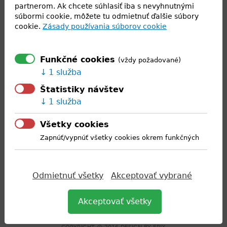
partnerom. Ak chcete súhlasiť iba s nevyhnutnými
(Pyšporku), kde
súbormi cookie, môžete tu odmietnuť ďalšie súbory
žiaci, rozdelení do
cookie.
Zásady používania súborov cookie
dvoch tímov
v napínavej hre
Funkčné cookies
(vždy požadované)
súťažili proti sebe.
1 služba
Potom si prezreli centrum Győru a predviedli svoju
Štatistiky návštev
odvahu a zručnosti v tzv. únikovej izbe . Domov sa vrátili v
1 služba
dobrej nálade a s bohatými
Všetky cookies
zážitkami.
cikkek
Zapnúť/vypnúť všetky cookies okrem funkčných
Back
to
Odmietnuť všetky
Akceptovať vybrané
top
STREDNÁ ODBORNÁ ŠKOLA ROZVOJA VIDIEKA S VJM
Akceptovať všetky
VIDÉKFEJLESZTÉSI SZAKKÖZÉPISKOLA
NÁMESTIE SV. ŠTEFANA 1533/3, 929 01 DUNAJSKÁ STREDA