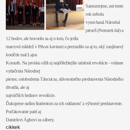
Samozrejme, ani tento
rok nebola
vynechaná Národná
pieseň (Nemzeti dal) a
12 bodov, ale hovorilo sa aj o tom, čo jedla
marcová mládež v Pilvax kaviarni a prezradilo sa aj to, aký zaujímavý
koníček mal Lajos
Kossuth. Na javisku ožili aj najdôležitejšie udalosti revolúcie - vrátane
vytlačenia Národnej
piesne, oslobodenia Táncsicsa, slávnostného predstavenia Národného
divadla, ale aj
najväčších hrdinov revolúcie.
Ďakujeme našim študentom za ich oddanosť a výborné predstavenie.
Poďakovanie patrí aj
Danielovi Ághovi za zábery.
cikkek