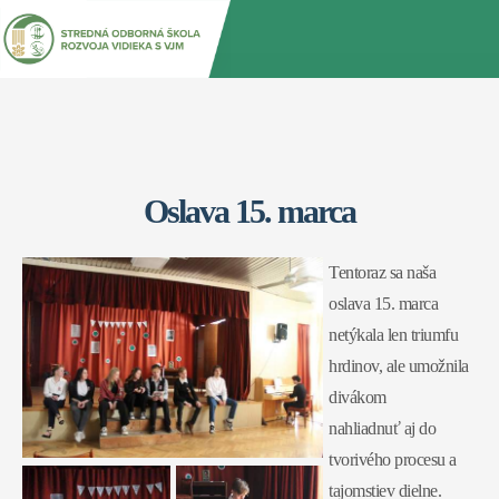
Jump
Back
to
to
navigation
top
Oslava 15. marca
Tentoraz sa naša
oslava 15. marca
netýkala len triumfu
hrdinov, ale umožnila
divákom
nahliadnuť aj do
tvorivého procesu a
tajomstiev dielne.