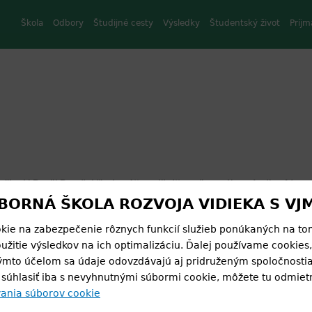
Škola
Odbory
Študijné cesty
Výsledky
Študentský život
Príjm
žiaci I.B a III.B našej školy zúčastnili dňa odborného výcviku. Na
ORNÁ ŠKOLA ROZVOJA VIDIEKA S VJM
ili študenti odboru Služby cestovného ruchu a Manažment cesto
ie bol zámok Lednice v Českej republike, jedno z najkrajších
kie na zabezpečenie rôznych funkcií služieb ponúkaných na to
ktonických diel v strednej Európe. Študenti si prezreli pôsobivý in
oužitie výsledkov na ich optimalizáciu. Ďalej používame cookies
týmto účelom sa údaje odovzdávajú aj pridruženým spoločnost
ckú expozíciu. Po prehliadke absolvovali dlhú prechádzku v udrž
súhlasiť iba s nevyhnutnými súbormi cookie, môžete tu odmietn
rý zámok obklopuje, a následne sa plavili po kanáli vedľa zámku.
ania súborov cookie
rôzne úlohy, ktoré riešili v malých skupinách. Úlohy zahŕňali prehli