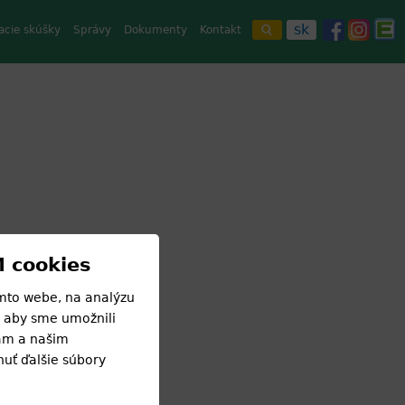
sk
acie skúšky
Správy
Dokumenty
Kontakt
 cookies
vného
mto webe, na analýzu
teriér
, aby sme umožnili
iam a našim
iavanom
uť ďalšie súbory
 Počas
adku