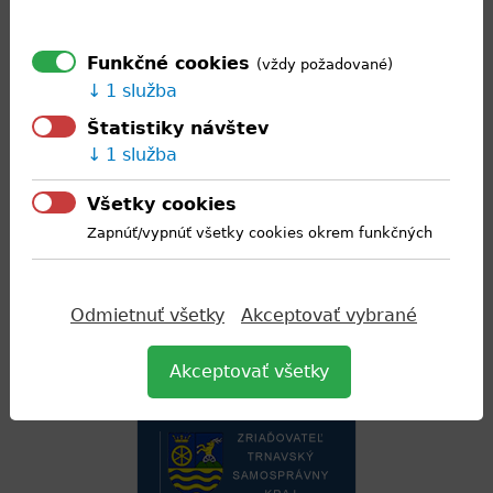
Funkčné cookies
(vždy požadované)
1 služba
Štatistiky návštev
1 služba
Všetky cookies
Back
Zapnúť/vypnúť všetky cookies okrem funkčných
to
top
STREDNÁ ODBORNÁ ŠKOLA ROZVOJA VIDIEKA S VJM
VIDÉKFEJLESZTÉSI SZAKKÖZÉPISKOLA
Odmietnuť všetky
Akceptovať vybrané
NÁMESTIE SV. ŠTEFANA 1533/3, 929 01 DUNAJSKÁ STREDA
COPYRIGHT @ 2016 DESIGN BY
EPIX
Akceptovať všetky