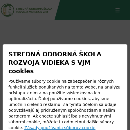
Jump
Back
to
to
navigation
top
STREDNÁ ODBORNÁ ŠKOLA
Jazykové učebne
ROZVOJA VIDIEKA S VJM
cookies
Používame súbory cookie na zabezpečenie rôznych
funkcií služieb ponúkaných na tomto webe, na analýzu
prístupu k nim a na použitie výsledkov na ich
optimalizáciu. Ďalej používame cookies, aby sme
umožnili cielenú reklamu. Za týmto účelom sa údaje
odovzdávajú aj pridruženým spoločnostiam a našim
partnerom. Ak chcete súhlasiť iba s nevyhnutnými
súbormi cookie, môžete tu odmietnuť ďalšie súbory
cookie.
Zásady používania súborov cookie