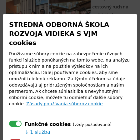
cestovný ruch na
našej škole
STREDNÁ ODBORNÁ ŠKOLA
zúčastnilo
ROZVOJA VIDIEKA S VJM
dvojtýždňovej
cookies
stáže v Miláne v
rámci programu Erasmus+. Získané vedomosti a zručnosti
Používame súbory cookie na zabezpečenie rôznych
uplatnili v typických talianskych
funkcií služieb ponúkaných na tomto webe, na analýzu
prístupu k nim a na použitie výsledkov na ich
reštauráciách (Gestione Mense Florence, Gatto e La Volpe)
optimalizáciu. Ďalej používame cookies, aby sme
a hoteloch B&amp;B, kde mali
umožnili cielenú reklamu. Za týmto účelom sa údaje
odovzdávajú aj pridruženým spoločnostiam a našim
možnosť rozšíriť a využiť vedomosti a zručnosti, ktoré
partnerom. Ak chcete súhlasiť iba s nevyhnutnými
nadobudli v škole, v typických
súbormi cookie, môžete tu odmietnuť ďalšie súbory
talianskych reštauráciách (Gestione Mense Florence, Gatto
cookie.
Zásady používania súborov cookie
e La Volpe) a na recepciách
hotelovej siete B&amp;B. Študenti mali možnosť precvičiť si
Funkčné cookies
(vždy požadované)
vítanie hostí nielen na hotelových
1 služba
recepciách v centre Milána, ale aj v Monze, ktorá je známa