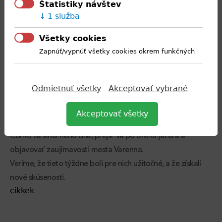
Štatistiky návštev
pretekami Formule 1. Počas dvoch
1 služba
týždňov študenti nielen rozšírili svoje vedomosti, ale mali aj
Všetky cookies
čas na individuálne a skupinové
Zapnúť/vypnúť všetky cookies okrem funkčných
voľnočasové aktivity. Okrem získania nových skúseností v
oblasti pohostinstva spoznali aj
pamiatky Milána, ako napríklad dóm, slávne divadlo La
Odmietnuť všetky
Akceptovať vybrané
Scala, hrad Sforzesco, kanál Navigli
a mnoho ďalších zaujímavých miest. Počas pobytu mali tiež
Akceptovať všetky
možnosť obdivovať krásu jazera
Como za slnečného dňa, prejsť sa po brehu jazera a
objavovať zaujímavosti mesta Varenna.
Veríme, že tieto týždne boli pre nich užitočné, a že získali
nové skúsenosti.
cikkek
Back