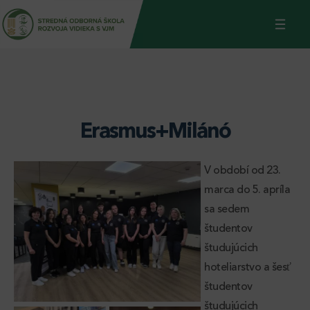
Jump
Back
to
to
navigation
top
Erasmus+Milánó
V období od 23.
marca do 5. apríla
sa sedem
študentov
študujúcich
hoteliarstvo a šesť
študentov
študujúcich