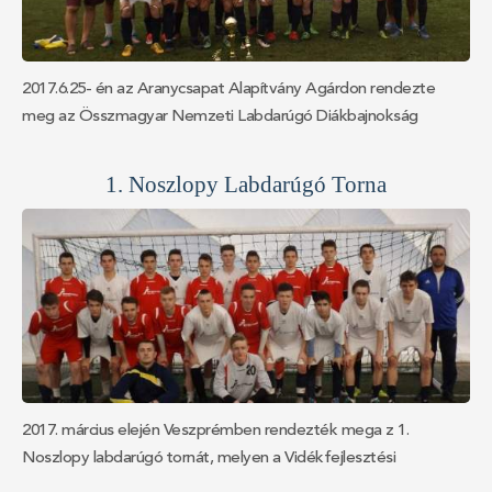
mezőnyjátékosok : Tóth Attila,Simon Dávid, Tóth József,Szabó
András,Labuda Róbert,Takács Attila,Paluška Péter,Prevužňák
Dominik,Matus Balázs,Bari Krisztián,Világi Mété,Wiedermann
2017.6.25- én az Aranycsapat Alapítvány Agárdon rendezte
Károly,Gálffy Adrián,Hegedűs Balázs - edzők : Hegedűs
meg az Összmagyar Nemzeti Labdarúgó Diákbajnokság
L.,Szíjjártó L.
döntőjét. A bajnokság fő szponzora Agárd városa volt.
A Sportgimnázium és a Vidékfejlesztési Szakközépiskola
1. Noszlopy Labdarúgó Torna
egyesített csapata ismét gyözött. / már harmadszor egymás
után/ A döntőben a Marosvásárhelyi Sportiskola csapatát
győzték le 1:0 –ra. A díjakat Kű Lajos, Agárd polgármestere és
Wichmann Tamás adták át. A legjobb kapus Halász Dominik lett.
A góllövő címet Lénárt Ádám nyerte el. Csapat névsora :
Kapus: Halász Dominik Mezőnyjátékosok : Rigó Dávid, Simon
Dávid, Lelkes Áron, Labuda Róbert,Wiedermann Károly, Tóth
Attila, Hegedűs Balázs, Kántor Levente, Rajkovics József, Kürti
Tamás, Lénárt Ádám, Radi Gergely, Majthényi Ádám,
2017. március elején Veszprémben rendezték mega z 1.
Edzők:Zsákovics Tibor, Mgr.Hegedűs László
Noszlopy labdarúgó tornát, melyen a Vidékfejlesztési
Szakközépiskola és Sportgimnázium diákjai közös klubuk nevén