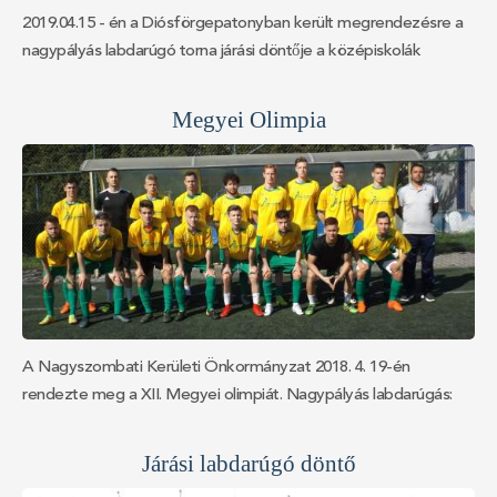
2019.04.15 - én a Diósförgepatonyban került megrendezésre a
nagypályás labdarúgó torna járási döntője a középiskolák
részére, amelyet a Vidékfejlesztési Szakközépiskola
sportosztálya nyert meg, ők képviselik járásunkat a megyei
Megyei Olimpia
diákolimpián. A 2. helyen a Középfokú Sportiskola csapata
végzett. A 3.helyen a Vámbéry Ármin Gimnázium csapata
végzett. Eredmények : Vidékfejlesztési Szakközépiskola -
Középfokú Sportiskola 5 :1 Középfokú Sportiskola - Vámbéry
Ármin Gimnázium 6 :1 Vidékfejlesztési Szakközépiskola -
Vámbéry Ármin Gimnázium 5 :4 ...
A Nagyszombati Kerületi Önkormányzat 2018. 4. 19-én
rendezte meg a XII. Megyei olimpiát. Nagypályás labdarúgás:
Eredmény: 2. hely Iskolánk csapata: Gálffy Adrián, Halász
Dominik, Hegedűs Balázs, Labuda Róbert, Paluška Péter,
Járási labdarúgó döntő
Mészáros Barnabás, Simon Dávid, Szabó András, Takács Attila,