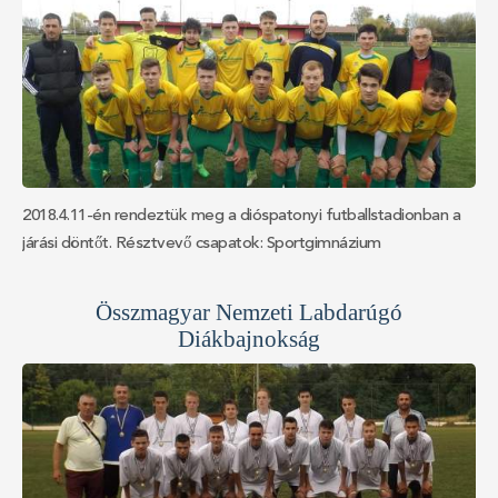
Tóth Attila, Sármány Róbert, Paulík Szabolcs,Világi Máté, Szelle
lajos, Ciria Csaba, Fülöp István, Kováč Gergely Edző: Zsákovics
Tibor, Mgr.Szíjjártó László
2018.4.11-én rendeztük meg a dióspatonyi futballstadionban a
járási döntőt. Résztvevő csapatok: Sportgimnázium
Dunaszerdahely Vidékfejlesztési Szakközépiskola
Dunaszerdahely Vámbéry Ármin Gimnázium Dunaszerdahely
Összmagyar Nemzeti Labdarúgó
Nagymegyeri Kereskedelmi akadémia. Színvonalas
Diákbajnokság
mérkőzéseket játszottak a csapatok. Több iskolánál is voltak
sérültek, ezért az eredmények gyengébbek voltak a vártnál. A
Vidékfejlesztési Szakközépiskola csapata veretlenül végzett az
élen, így ők kéviselhetik a Nagyszombati Megyei Olimpián a
járásunkat, amely 2018.4.18-19.-én kerül megrendezésre.
Csapat névsora: kapusok: Mészáros Barnabás, Halász Dominik,