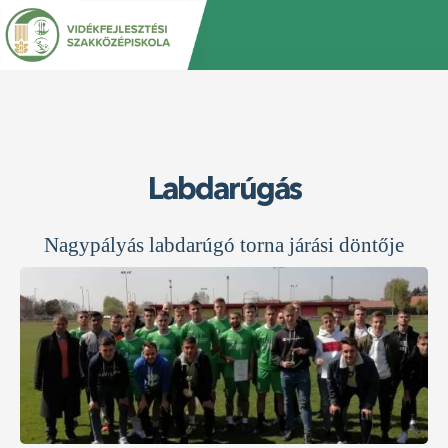
Jump
Back
to
to
navigation
top
Labdarúgás
Nagypályás labdarúgó torna járási döntője