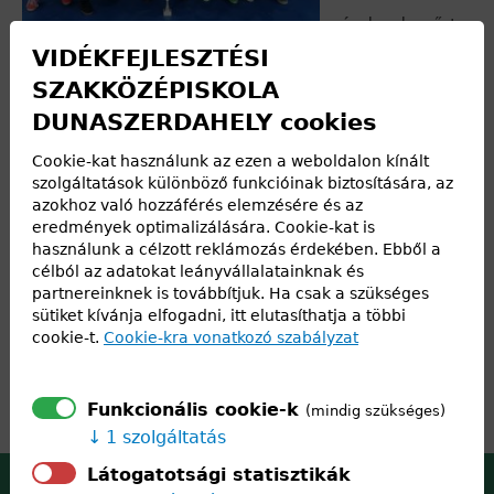
arányban legyőzte
VIDÉKFEJLESZTÉSI
a L. Dúbrava
SZAKKÖZÉPISKOLA
Gimnázium
DUNASZERDAHELY cookies
csapatét.
Cookie-kat használunk az ezen a weboldalon kínált
szolgáltatások különböző funkcióinak biztosítására, az
azokhoz való hozzáférés elemzésére és az
eredmények optimalizálására. Cookie-kat is
használunk a célzott reklámozás érdekében. Ebből a
célból az adatokat leányvállalatainknak és
partnereinknek is továbbítjuk. Ha csak a szükséges
sütiket kívánja elfogadni, itt elutasíthatja a többi
cookie-t.
Cookie-kra vonatkozó szabályzat
Funkcionális cookie-k
(mindig szükséges)
1 szolgáltatás
Látogatotsági statisztikák