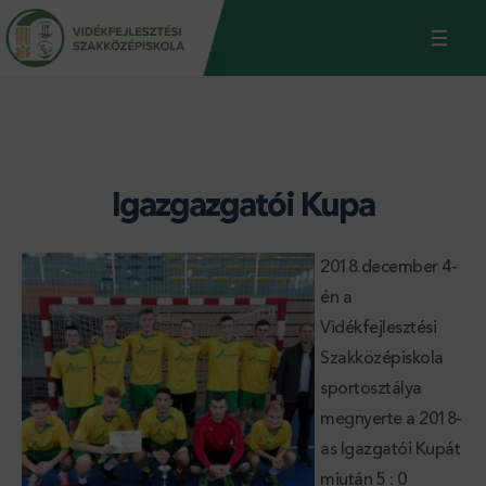
Jump
Back
to
to
navigation
top
Igazgazgatói Kupa
2018.december 4-
én a
Vidékfejlesztési
Szakközépiskola
sportosztálya
megnyerte a 2018-
as Igazgatói Kupát
miután 5 : 0