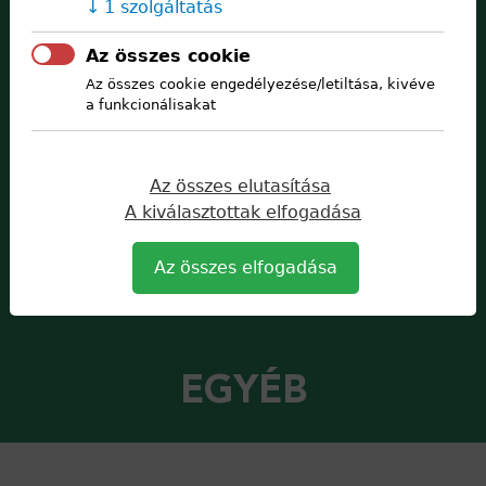
LABDARÚGÁS
1 szolgáltatás
Az összes cookie
Az összes cookie engedélyezése/letiltása, kivéve
FUTSAL
a funkcionálisakat
Az összes elutasítása
KÉZILABDA
A kiválasztottak elfogadása
Az összes elfogadása
BIRKÓZÁS
EGYÉB
Back
to