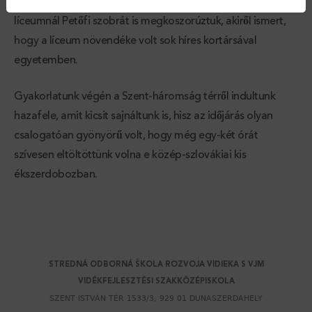
és távolból az impozáns kálváriadombot is. Az evangélikus
líceumnál Petőfi szobrát is megkoszorúztuk, akiről ismert,
hogy a líceum növendéke volt sok híres kortársával
egyetemben.
Gyakorlatunk végén a Szent-háromság térről indultunk
hazafele, amit kicsit sajnáltunk is, hisz az időjárás olyan
csalogatóan gyönyörű volt, hogy még egy-két órát
szívesen eltöltöttünk volna e közép-szlovákiai kis
ékszerdobozban.
Back
to
top
STREDNÁ ODBORNÁ ŠKOLA ROZVOJA VIDIEKA S VJM
VIDÉKFEJLESZTÉSI SZAKKÖZÉPISKOLA
SZENT ISTVÁN TÉR 1533/3, 929 01 DUNASZERDAHELY