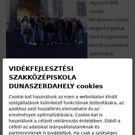
végzős 4.CR/B
osztály.
Mindhárom osztály
idegenforgalmat
tanul és izgatottan
készült az októberi
gyakorlatra.
VIDÉKFEJLESZTÉSI
A gyakorlat Szent
SZAKKÖZÉPISKOLA
Antalban
DUNASZERDAHELY cookies
kezdődött, ahova
eléggé ködös
Cookie-kat használunk az ezen a weboldalon kínált
szolgáltatások különböző funkcióinak biztosítására, az
időben érkeztünk,
azokhoz való hozzáférés elemzésére és az
de a természet
eredmények optimalizálására. Cookie-kat is
gyönyörű őszi színeit így is csodálhattuk és később még a
használunk a célzott reklámozás érdekében. Ebből a
célból az adatokat leányvállalatainknak és
nap is kisütött. Szent Antalban a vadászkastélyt hivatásos
partnereinknek is továbbítjuk. Ha csak a szükséges