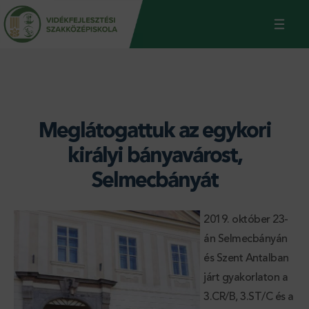
Jump
Back
to
to
navigation
top
Meglátogattuk az egykori
királyi bányavárost,
Selmecbányát
2019. október 23-
án Selmecbányán
és Szent Antalban
járt gyakorlaton a
3.CR/B, 3.ST/C és a