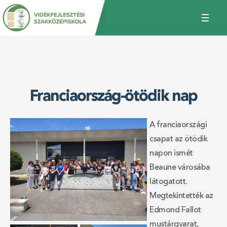
Jump
Back
to
to
navigation
top
Franciaország-ötödik nap
A franciaországi
csapat az ötödik
napon ismét
Beaune városába
látogatott.
Megtekintették az
Edmond Fallot
mustárgyarat,