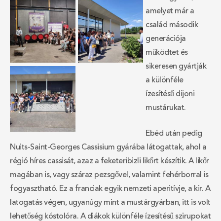
amelyet már a
család második
generációja
működtet és
sikeresen gyártják
a különféle
ízesítésű dijoni
mustárukat.
Ebéd után pedig
Nuits-Saint-Georges Cassisium gyárába látogattak, ahol a
régió híres cassisát, azaz a feketeribizli likőrt készítik. A likőr
magában is, vagy száraz pezsgővel, valamint fehérborral is
fogyasztható. Ez a franciak egyik nemzeti aperitívje, a kir. A
latogatás végen, ugyanúgy mint a mustárgyárban, itt is volt
lehetőség kóstolóra. A diákok különféle ízesítésű szirupokat