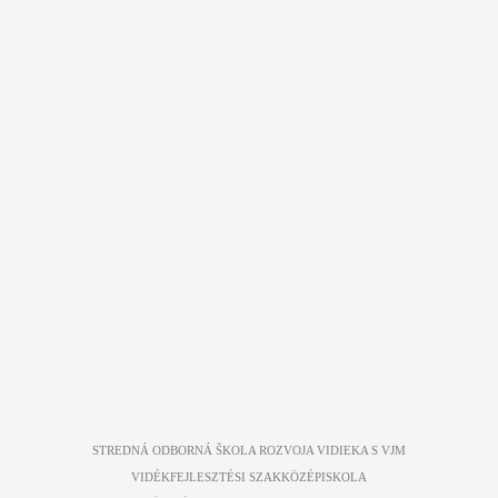
Back
to
top
STREDNÁ ODBORNÁ ŠKOLA ROZVOJA VIDIEKA S VJM
VIDÉKFEJLESZTÉSI SZAKKÖZÉPISKOLA