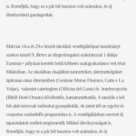
is. Reméljük, hogy ez a pár hét hasznos volt számukra, és új
élményekkel gazdagodtak.
Március 16-a és 29-e között iskolánk vendéglátóipari tanulmányi
szakon tanuló 9, illetve az idegenforgalmi szakirányzat 1 diákja
Erasmus+ pályázat keretén belül kéthetes szakgyakorlaton vett részt
Milánóban. Az iskolában elsajátított ismereteiket, rátermettségüket
tipikusan olasz éttermekben (Gestione Mense Florence, Gatto e La
Volpe), valamint cateringben (Officina del Gusto) és hotelrecepción
(B&B Hotel Ornato) bővíthették, kamatoztathatták. A tanulók a két
hét alatt nemcsak tudásukat gyarapították, de jutott idő az egyéni és
csoportos szabadidős programokra is. A vendéglátásban szerzett új
tapasztalatok mellett megismerték Milánó látványosságait is.
Reméljük, hogy ez a pár hét hasznos volt számukra, és új