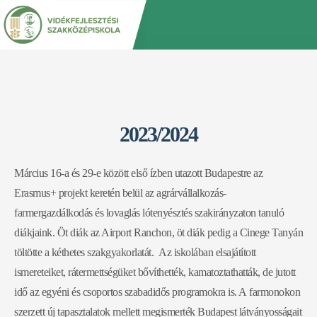
Jump
Back
to
to
navigation
top
2023/2024
Március 16-a és 29-e között első ízben utazott Budapestre az
Erasmus+ projekt keretén belül az agrárvállalkozás-
farmergazdálkodás és lovaglás lótenyésztés szakirányzaton tanuló
diákjaink. Öt diák az Airport Ranchon, öt diák pedig a Cinege Tanyán
töltötte a kéthetes szakgyakorlatát. Az iskolában elsajátított
ismereteiket, rátermettségüket bővíthették, kamatoztathatták, de jutott
idő az egyéni és csoportos szabadidős programokra is. A farmonokon
szerzett új tapasztalatok mellett megismerték Budapest látványosságait